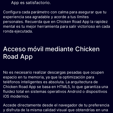
App es satisfactorio.
Configura cada parámetro con calma para asegurar que tu
experiencia sea agradable y acorde a tus límites
personales. Recuerda que en Chicken Road App la rapidez
mental es tu mejor herramienta para salir victorioso en cada
ronda ejecutada.
Acceso móvil mediante Chicken
Road App
No es necesario realizar descargas pesadas que ocupen
espacio en tu memoria, ya que la optimización para
teléfonos inteligentes es absoluta. La arquitectura de
Chicken Road App se basa en HTML5, lo que garantiza una
fluidez total en sistemas operativos Android o dispositivos
iOS modernos.
Accede directamente desde el navegador de tu preferencia
y disfruta de la misma calidad visual que obtendrías en una