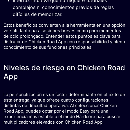
Interfaz intuitiva que no requiere tutoriales
complejos ni conocimientos previos de reglas
difíciles de memorizar.
Estos beneficios convierten a la herramienta en una opción
versátil tanto para sesiones breves como para momentos
de ocio prolongado. Entender estos puntos es clave para
disfrutar de Chicken Road App con responsabilidad y pleno
conocimiento de sus funciones principales.
Niveles de riesgo en Chicken Road
App
La personalización es un factor determinante en el éxito de
esta entrega, ya que ofrece cuatro configuraciones
distintas de dificultad operativa. Al seleccionar Chicken
Road App, puedes optar por el modo Easy para una
experiencia más estable o el modo Hardcore para buscar
multiplicadores elevados con Chicken Road App.