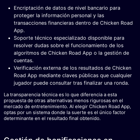
Encriptación de datos de nivel bancario para
proteger la información personal y las
transacciones financieras dentro de Chicken Road
App.
Soporte técnico especializado disponible para
resolver dudas sobre el funcionamiento de los
algoritmos de Chicken Road App o la gestión de
cuentas.
Verificación externa de los resultados de Chicken
Road App mediante claves públicas que cualquier
jugador puede consultar tras finalizar una ronda.
La transparencia técnica es lo que diferencia a esta
propuesta de otras alternativas menos rigurosas en el
mercado de entretenimiento. Al elegir Chicken Road App,
optas por un sistema donde la suerte es el único factor
determinante en el resultado final obtenido.