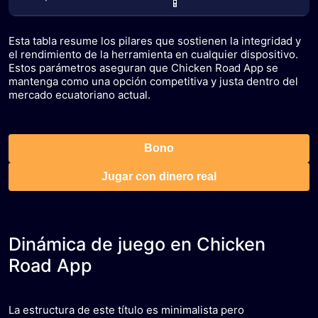
📱
Esta tabla resume los pilares que sostienen la integridad y
el rendimiento de la herramienta en cualquier dispositivo.
Estos parámetros aseguran que Chicken Road App se
mantenga como una opción competitiva y justa dentro del
mercado ecuatoriano actual.
Bono
Jugar con dinero real
Dinámica de juego en Chicken
Road App
La estructura de este título es minimalista pero