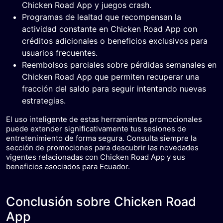
Chicken Road App y juegos crash.
Programas de lealtad que recompensan la
actividad constante en Chicken Road App con
créditos adicionales o beneficios exclusivos para
usuarios frecuentes.
Reembolsos parciales sobre pérdidas semanales en
Chicken Road App que permiten recuperar una
fracción del saldo para seguir intentando nuevas
estrategias.
El uso inteligente de estas herramientas promocionales
puede extender significativamente tus sesiones de
entretenimiento de forma segura. Consulta siempre la
sección de promociones para descubrir las novedades
vigentes relacionadas con Chicken Road App y sus
beneficios asociados para Ecuador.
Conclusión sobre Chicken Road
App