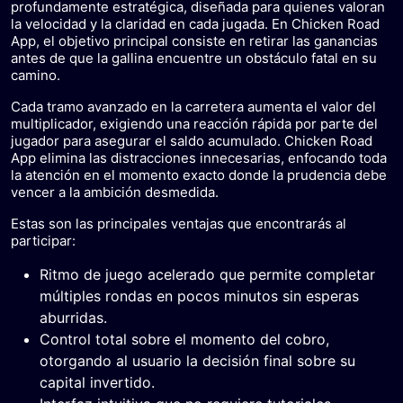
profundamente estratégica, diseñada para quienes valoran
la velocidad y la claridad en cada jugada. En Chicken Road
App, el objetivo principal consiste en retirar las ganancias
antes de que la gallina encuentre un obstáculo fatal en su
camino.
Cada tramo avanzado en la carretera aumenta el valor del
multiplicador, exigiendo una reacción rápida por parte del
jugador para asegurar el saldo acumulado. Chicken Road
App elimina las distracciones innecesarias, enfocando toda
la atención en el momento exacto donde la prudencia debe
vencer a la ambición desmedida.
Estas son las principales ventajas que encontrarás al
participar:
Ritmo de juego acelerado que permite completar
múltiples rondas en pocos minutos sin esperas
aburridas.
Control total sobre el momento del cobro,
otorgando al usuario la decisión final sobre su
capital invertido.