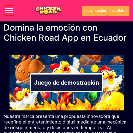
Iniciar sesión
Inscribirse
Domina la emoción con
Chicken Road App en Ecuador
Juego de demostración
Nuestra marca presenta una propuesta innovadora que
redefine el entretenimiento digital mediante una mecánica
de riesgo inmediato y decisiones en tiempo real. Al